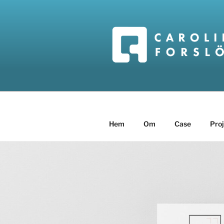
Hoppa
till
innehåll
CAROLINE
Hem
Om
Case
Pro